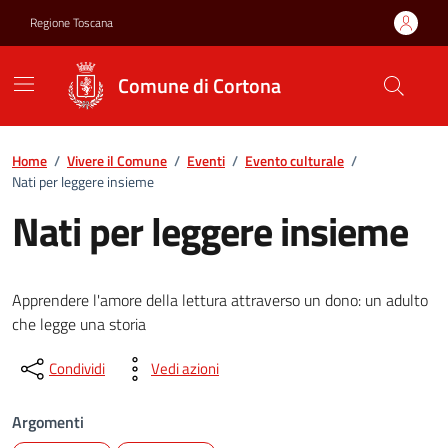
Vai ai contenuti
Vai al footer
Regione Toscana
Comune di Cortona
Home
/
Vivere il Comune
/
Eventi
/
Evento culturale
/
Nati per leggere insieme
Nati per leggere insieme
Apprendere l'amore della lettura attraverso un dono: un adulto
che legge una storia
Condividi
Vedi azioni
Argomenti