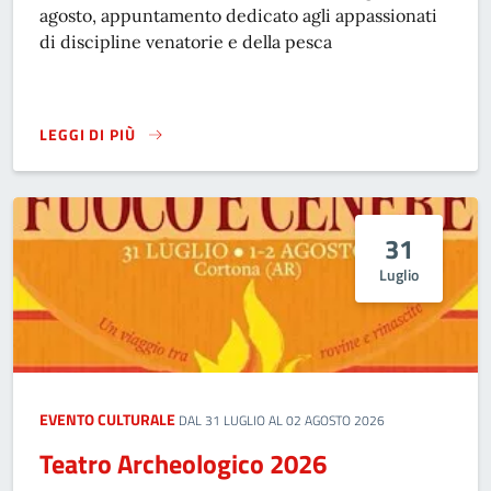
agosto, appuntamento dedicato agli appassionati
di discipline venatorie e della pesca
LEGGI DI PIÙ
FESTA DEGLI AMANTI DEL BOSCO E DELLE TRADIZIONI IN V
31
Luglio
EVENTO CULTURALE
DAL 31 LUGLIO AL 02 AGOSTO 2026
Teatro Archeologico 2026