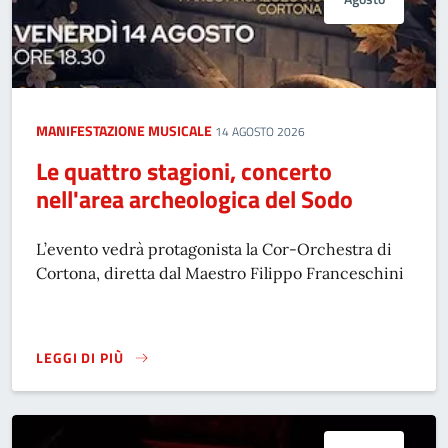
MANIFESTAZIONE MUSICALE
14 AGOSTO 2026
Le quattro stagioni, concerto
nell'area archeologica del Sodo
L’evento vedrà protagonista la Cor-Orchestra di
Cortona, diretta dal Maestro Filippo Franceschini
LEGGI DI PIÙ
LE QUATTRO STAGIONI, CONCERTO NELL'AREA ARCHEOLOGI