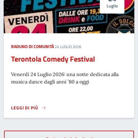
Luglio
RADUNO DI COMUNITÀ
24 LUGLIO 2026
Terontola Comedy Festival
Venerdì 24 Luglio 2026: una notte dedicata alla
musica dance dagli anni ’80 a oggi
LEGGI DI PIÙ
TERONTOLA COMEDY FESTIVAL