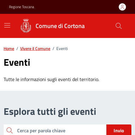
Vai ai contenuti
Vai al footer
Regione Toscana
Comune di Cortona
Home
/
Vivere il Comune
/
Eventi
Eventi
Tutte le informazioni sugli eventi del territorio.
Esplora tutti gli eventi
Cerca per parola chiave
Invio