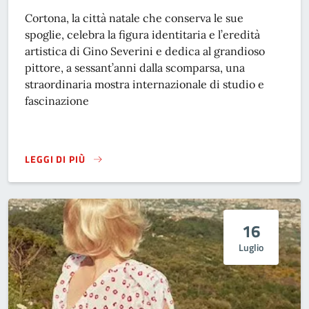
Cortona, la città natale che conserva le sue
spoglie, celebra la figura identitaria e l’eredità
artistica di Gino Severini e dedica al grandioso
pittore, a sessant’anni dalla scomparsa, una
straordinaria mostra internazionale di studio e
fascinazione
LEGGI DI PIÙ
GINO SEVERINI, MODERNITÀ COME DIALOGO
16
Luglio