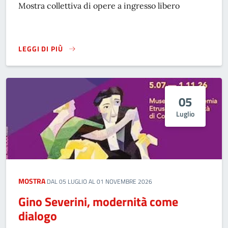
Mostra collettiva di opere a ingresso libero
LEGGI DI PIÙ
PITTORI CORTONESI NELLA TERRA DI SEVERINI
05
Luglio
MOSTRA
DAL 05 LUGLIO AL 01 NOVEMBRE 2026
Gino Severini, modernità come
dialogo