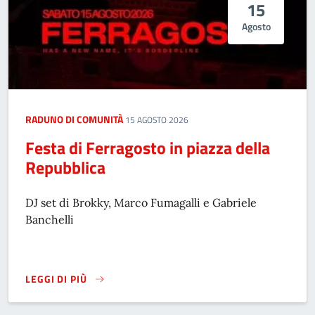
15
Agosto
RADUNO DI COMUNITÀ
15 AGOSTO 2026
Festa di Ferragosto in piazza della
Repubblica
DJ set di Brokky, Marco Fumagalli e Gabriele
Banchelli
LEGGI DI PIÙ
FESTA DI FERRAGOSTO IN PIAZZA DELLA REPUBBLICA