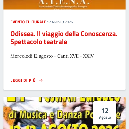
EVENTO CULTURALE
12 AGOSTO 2026
Odissea. Il viaggio della Conoscenza.
Spettacolo teatrale
Mercoledì I2 agosto - Canti XVII - XXIV
LEGGI DI PIÙ
ODISSEA. IL VIAGGIO DELLA CONOSCENZA. SPETTACOLO TE
12
Agosto