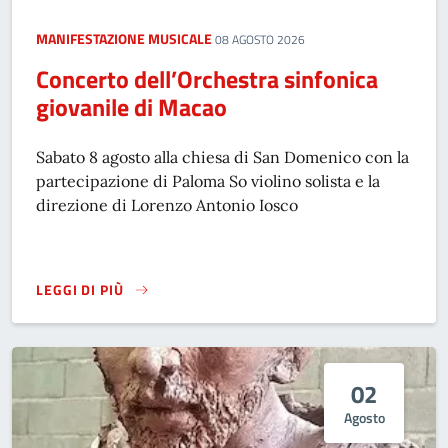
MANIFESTAZIONE MUSICALE
08 AGOSTO 2026
Concerto dell’Orchestra sinfonica
giovanile di Macao
Sabato 8 agosto alla chiesa di San Domenico con la
partecipazione di Paloma So violino solista e la
direzione di Lorenzo Antonio Iosco
LEGGI DI PIÙ
CONCERTO DELL’ORCHESTRA SINFONICA GIOVANILE DI MA
02
Agosto