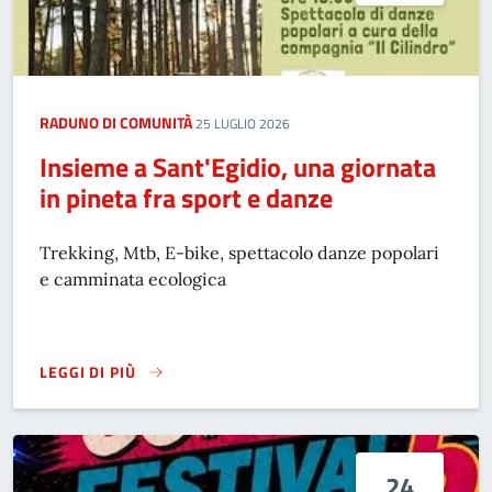
RADUNO DI COMUNITÀ
25 LUGLIO 2026
Insieme a Sant'Egidio, una giornata
in pineta fra sport e danze
Trekking, Mtb, E-bike, spettacolo danze popolari
e camminata ecologica
LEGGI DI PIÙ
INSIEME A SANT'EGIDIO, UNA GIORNATA IN PINETA FRA SP
24