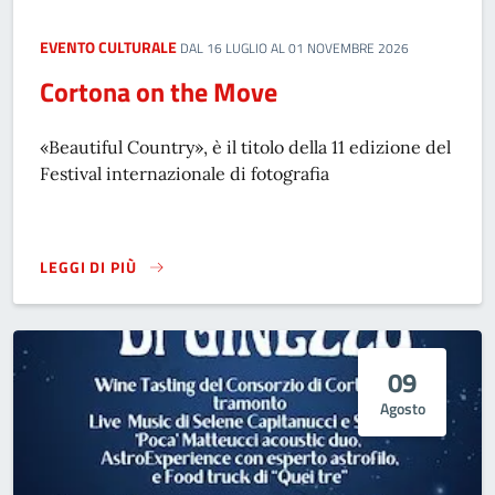
EVENTO CULTURALE
DAL 16 LUGLIO AL 01 NOVEMBRE 2026
Cortona on the Move
«Beautiful Country», è il titolo della 11 edizione del
Festival internazionale di fotografia
LEGGI DI PIÙ
CORTONA ON THE MOVE
09
Agosto