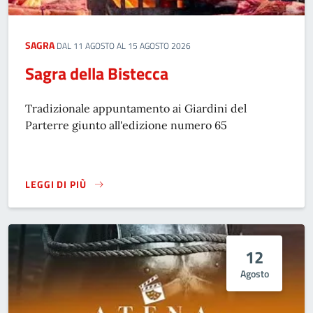
SAGRA
DAL 11 AGOSTO AL 15 AGOSTO 2026
Sagra della Bistecca
Tradizionale appuntamento ai Giardini del
Parterre giunto all'edizione numero 65
LEGGI DI PIÙ
SAGRA DELLA BISTECCA
12
Agosto