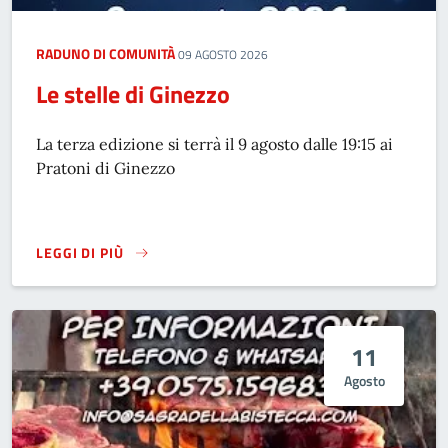
RADUNO DI COMUNITÀ
09 AGOSTO 2026
Le stelle di Ginezzo
La terza edizione si terrà il 9 agosto dalle 19:15 ai
Pratoni di Ginezzo
LEGGI DI PIÙ
LE STELLE DI GINEZZO
11
Agosto