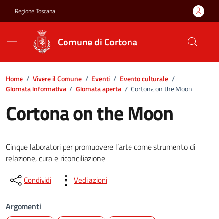
Vai ai contenuti
Vai al footer
Regione Toscana
Comune di Cortona
Home
/
Vivere il Comune
/
Eventi
/
Evento culturale
/
Giornata informativa
/
Giornata aperta
/
Cortona on the Moon
Cortona on the Moon
Cinque laboratori per promuovere l’arte come strumento di
relazione, cura e riconciliazione
Condividi
Vedi azioni
Argomenti