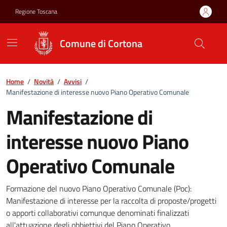
Vai ai contenuti
Vai al footer
Regione Toscana
Comune di Cortona
Home
/
Novità
/
Avvisi
/
Manifestazione di interesse nuovo Piano Operativo Comunale
Manifestazione di
interesse nuovo Piano
Operativo Comunale
Manifestazione di interesse n
Formazione del nuovo Piano Operativo Comunale (Poc):
Manifestazione di interesse per la raccolta di proposte/progetti
o apporti collaborativi comunque denominati finalizzati
all'attuazione degli obbiettivi del Piano Operativo