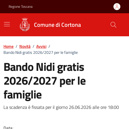
Vai ai contenuti
Vai al footer
Regione Toscana
Comune di Cortona
Home
/
Novità
/
Avvisi
/
Bando Nidi gratis 2026/2027 per le famiglie
Bando Nidi gratis
2026/2027 per le
famiglie
Bando Nidi gratis 2026/2027 pe
La scadenza è fissata per il giorno 26.06.2026 alle ore 18:00
Data: