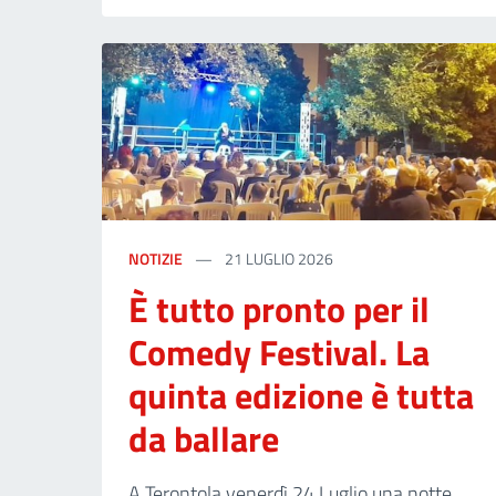
NOTIZIE
21 LUGLIO 2026
È tutto pronto per il
Comedy Festival. La
quinta edizione è tutta
da ballare
A Terontola venerdì 24 Luglio una notte