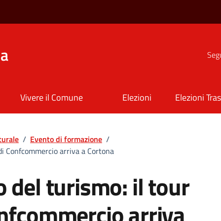
na
Segu
Vivere il Comune
Elezioni
Elezioni Tra
turale
/
Evento di formazione
/
 di Confcommercio arriva a Cortona
 del turismo: il tour
onfcommercio arriva