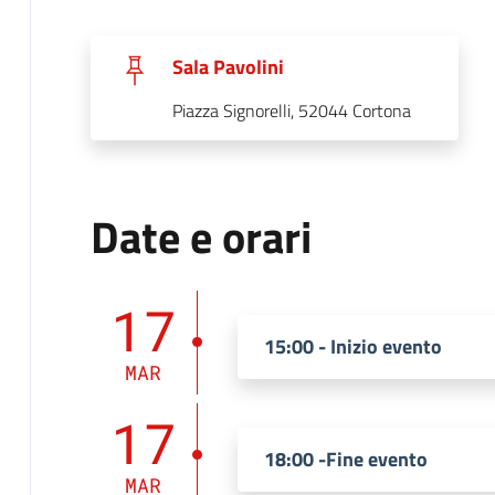
Sala Pavolini
Piazza Signorelli, 52044 Cortona
Date e orari
17
15:00 - Inizio evento
MAR
17
18:00 -Fine evento
MAR