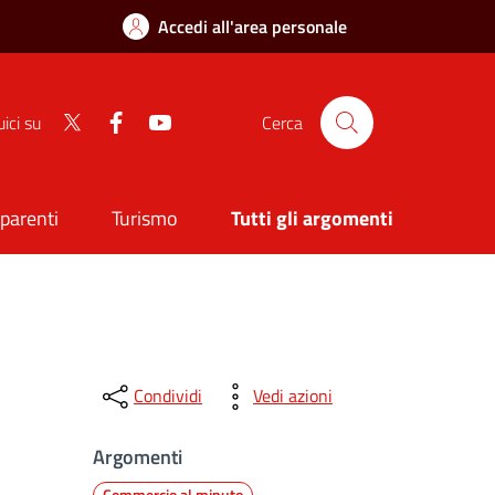
Accedi all'area personale
Twitter
Facebook
Youtube
ici su
Cerca
sparenti
Turismo
Tutti gli argomenti
Condividi
Vedi azioni
Argomenti
Commercio al minuto