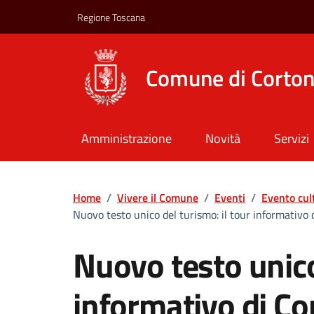
Vai ai contenuti
Vai al footer
Regione Toscana
Comune di Corto
Amministrazione
Novità
Servizi
Home
/
Vivere il Comune
/
Eventi
/
Evento cul
Nuovo testo unico del turismo: il tour informativo
Nuovo testo unico
informativo di C