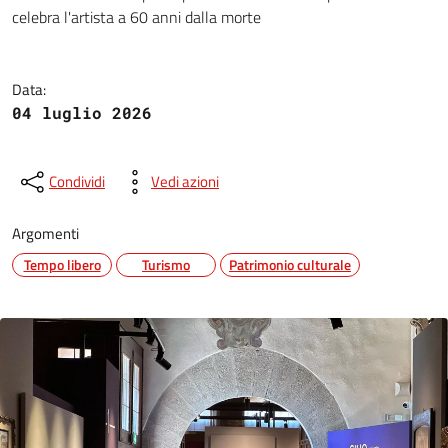
Gino Severini, modernità come 
celebra l'artista a 60 anni dalla morte
Data:
04 luglio 2026
Condividi
Vedi azioni
Argomenti
Tempo libero
Turismo
Patrimonio culturale