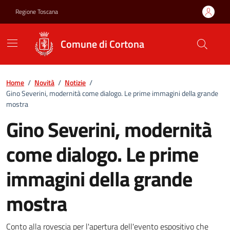
Vai ai contenuti
Vai al footer
Regione Toscana
Comune di Cortona
Home
/
Novità
/
Notizie
/
Gino Severini, modernità come dialogo. Le prime immagini della grande
mostra
Gino Severini, modernità
come dialogo. Le prime
immagini della grande
mostra
Conto alla rovescia per l'apertura dell'evento espositivo che