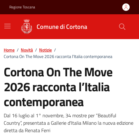
Vai ai contenuti
Vai al footer
Regione Toscana
Comune di Cortona
Home
/
Novità
/
Notizie
/
Cortona On The Move 2026 racconta l’Italia contemporanea
Cortona On The Move
2026 racconta l’Italia
contemporanea
Cortona On The Move 2026 racc
Dal 16 luglio al 1° novembre, 34 mostre per “Beautiful
Country”, presentata a Gallerie d'Italia Milano la nuova edizione
diretta da Renata Ferri