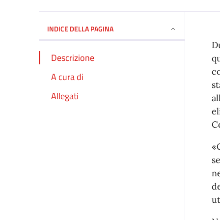
INDICE DELLA PAGINA
Du
Descrizione
qu
c
A cura di
s
Allegati
al
el
Co
«C
s
n
de
ut