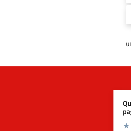
U
Qu
pa
Valut