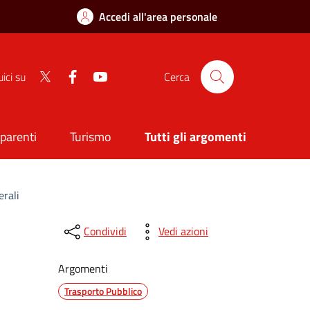
Accedi all'area personale
Twitter
Facebook
Youtube
ici su
Cerca
sparenti
Turismo
Tutti gli argomenti
erali
Condividi
Vedi azioni
Argomenti
Trasporto Pubblico