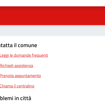
ta 1 stelle su 5
Valuta 2 stelle su 5
Valuta 3 stelle su 5
Valuta 4 stelle su 5
Valuta 5 stelle su 5
tatta il comune
Leggi le domande frequenti
Richiedi assistenza
Prenota appuntamento
Chiama il centralino
blemi in città