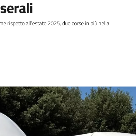
serali
ità per l’orario della «nav
e rispetto all’estate 2025, due corse in più nella