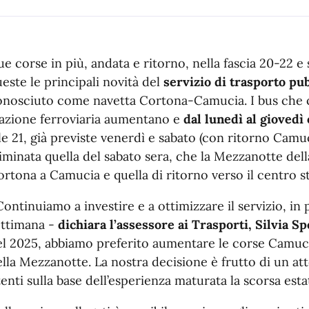
e corse in più, andata e ritorno, nella fascia 20-22 e
este le principali novità del
servizio di trasporto p
onosciuto come navetta Cortona-Camucia. I bus che co
tazione ferroviaria aumentano e
dal lunedì al giovedì
le 21, già previste venerdì e sabato (con ritorno Camu
iminata quella del sabato sera, che la Mezzanotte del
rtona a Camucia e quella di ritorno verso il centro st
ontinuiamo a investire e a ottimizzare il servizio, in p
ettimana -
dichiara l’assessore ai Trasporti, Silvia S
el 2025, abbiamo preferito aumentare le corse Camuci
lla Mezzanotte. La nostra decisione è frutto di un att
enti sulla base dell’esperienza maturata la scorsa esta