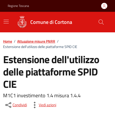
Vai ai contenuti
Vai al footer
Regione Toscana
Comune di Cortona
Home
/
Attuazione misure PNRR
/
Estensione dell'utilizzo delle piattaforme SPID CIE
Estensione dell'utilizzo
delle piattaforme SPID
CIE
M1C1 investimento 1.4 misura 1.4.4
Condividi
Vedi azioni