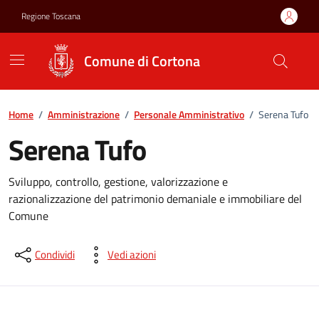
Vai ai contenuti
Vai al footer
Regione Toscana
Comune di Cortona
Home
/
Amministrazione
/
Personale Amministrativo
/
Serena Tufo
Serena Tufo
Sviluppo, controllo, gestione, valorizzazione e
razionalizzazione del patrimonio demaniale e immobiliare del
Comune
Condividi
Vedi azioni