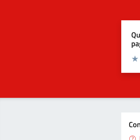
Qu
pa
Valut
Valu
Con