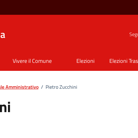
na
Segu
Vivere il Comune
Elezioni
Elezioni Tra
le Amministrativo
/
Pietro Zucchini
ni