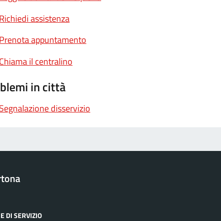
Richiedi assistenza
Prenota appuntamento
Chiama il centralino
blemi in città
Segnalazione disservizio
rtona
E DI SERVIZIO