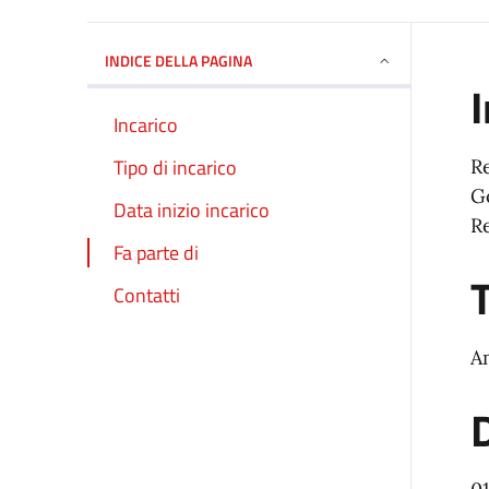
INDICE DELLA PAGINA
I
Incarico
Tipo di incarico
R
G
Data inizio incarico
R
Fa parte di
T
Contatti
A
D