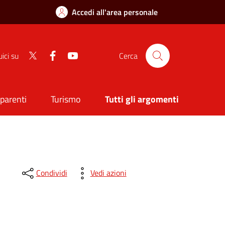
Accedi all'area personale
Twitter
Facebook
Youtube
ici su
Cerca
sparenti
Turismo
Tutti gli argomenti
Condividi
Vedi azioni