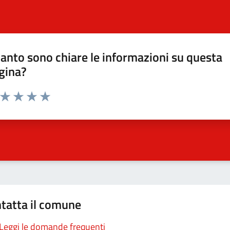
anto sono chiare le informazioni su questa
gina?
a da 1 a 5 stelle la pagina
ta 1 stelle su 5
Valuta 2 stelle su 5
Valuta 3 stelle su 5
Valuta 4 stelle su 5
Valuta 5 stelle su 5
tatta il comune
Leggi le domande frequenti