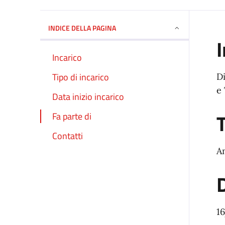
INDICE DELLA PAGINA
I
Incarico
Tipo di incarico
D
e
Data inizio incarico
T
Fa parte di
Contatti
A
D
1