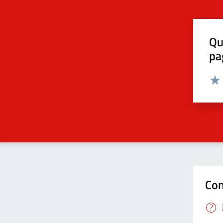
Qu
pa
Valut
Valu
Con