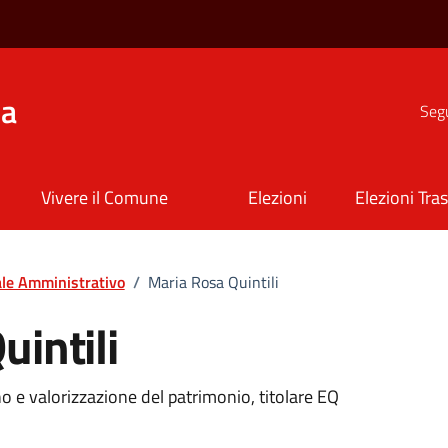
na
Segu
Vivere il Comune
Elezioni
Elezioni Tra
le Amministrativo
/
Maria Rosa Quintili
intili
no e valorizzazione del patrimonio, titolare EQ