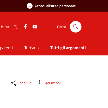
Accedi all'area personale
Twitter
Facebook
Youtube
ici su
Cerca
sparenti
Turismo
Tutti gli argomenti
Condividi
Vedi azioni