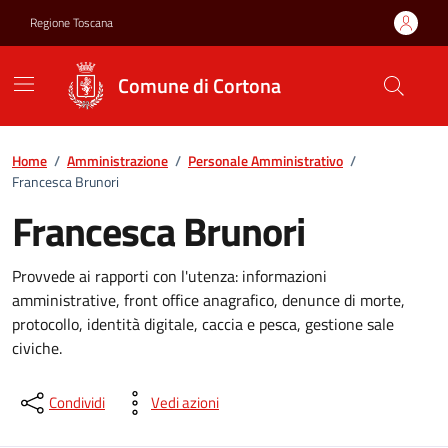
Vai ai contenuti
Vai al footer
Regione Toscana
Comune di Cortona
Home
/
Amministrazione
/
Personale Amministrativo
/
Francesca Brunori
Francesca Brunori
Provvede ai rapporti con l'utenza: informazioni
amministrative, front office anagrafico, denunce di morte,
protocollo, identità digitale, caccia e pesca, gestione sale
civiche.
Condividi
Vedi azioni