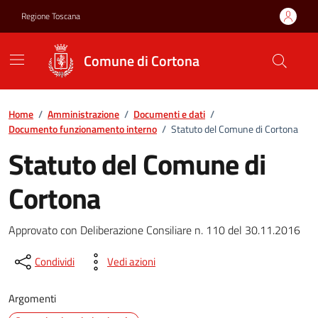
Vai ai contenuti
Vai al footer
Regione Toscana
Comune di Cortona
Home
/
Amministrazione
/
Documenti e dati
/
Documento funzionamento interno
/
Statuto del Comune di Cortona
Statuto del Comune di
Cortona
Approvato con Deliberazione Consiliare n. 110 del 30.11.2016
Condividi
Vedi azioni
Argomenti